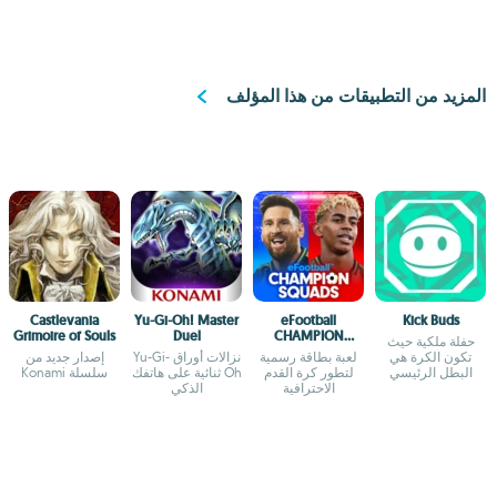
المزيد من التطبيقات من هذا المؤلف
Castlevania
Yu-Gi-Oh! Master
eFootball
Kick Buds
Grimoire of Souls
Duel
CHAMPION
حفلة ملكية حيث
SQUADS
تكون الكرة هي
لعبة بطاقة رسمية
نزالات أوراق Yu-Gi-
إصدار جديد من
البطل الرئيسي
لتطور كرة القدم
Oh ثنائية على هاتفك
سلسلة Konami
الاحترافية
الذكي