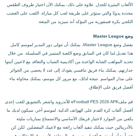
الألعاب المثيرة للجدل. علاوة على ذلك، يمكنك الآن اختيار ظروف الطقس
محددة يدويًا والتي ستؤثر على طريقة لعب كل مباراة. اللعب على العشب
الثلجي بكرة فسفورية من المؤكد أنه سيزيد من المتعة.
وضع Master League
بفضل وضع Master League، يمكنك أن تتولى دور المدير لموسم كامل.
هذا تعديل لما كان في السابق وضع اللعبة المتميز في السلسلة. من خلال
تحديد المواهب الشابة الواعدة من أكاديمية الشباب والتعاقد مع لاعبين أثبتوا
جدارتهم، يمكنك بناء فريق تنافسي يقودك إلى عدد لا يحصى من الجوائز
على مدار المواسم. نتيجة لذلك، مع مرور كل موسم، يمكنك محاولة بناء
أفضل فريق على الإطلاق.
قم ملفeFootball PES 2026 APK للأندرويد واشعر بالتشويق للعب إحدى
أفضل ألعاب كرة القدم على الهواتف الذكية. لموسم آخر، سيكون لديك ما
يكفي من الموارد لاختيار فريقك الأساسي والاستمتاع بمباريات مليئة
بالأدرينالين حيث يمكنك تنفيذ ألعاب رائعة مع لاعبيك المفضلين. لكن كن
حذراً بشأن أن تصبح أفضل مدرب في المنطقة، لأن سوق الانتقالات في