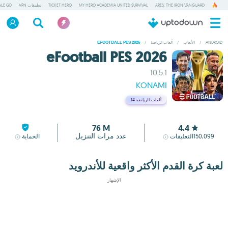
ARES: THE IRON VANGUARD
MY HERO ACADEMIA UNITED SURVIVAL
TICKET HERO
تطبيقات VPN
ALE GD
ANDROID
/
الألعاب
/
ألعاب الرياضة
/
EFOOTBALL PES 2026
eFootball PES 2026
10.5.1
KONAMI
ألعاب الرياضة
#1
76 M
4.4
عدد مرات التنزيل
150,099
التعليقات
الحماية
لعبة كرة القدم الأكثر واقعية للأندرويد
الإشهار