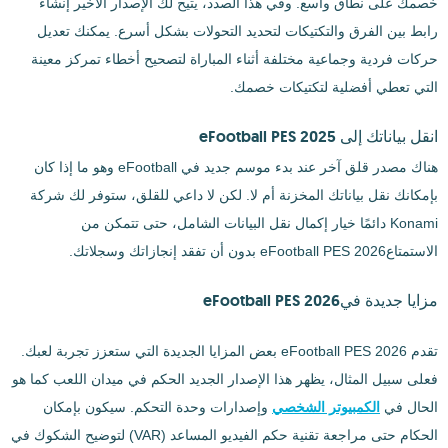
خصمك على نطاق واسع. وفي هذا الصدد، يتيح لك الإصدار الأخير إنشاء
رابط بين الفرق والتكتيكات لتحديد التحولات بشكل أسرع. يمكنك تعديل
حركات فردية وجماعية مختلفة أثناء المباراة لتصحيح أخطاء تمركز معينة
التي تعطي أفضلية لتكتيكات خصمك.
انقل بياناتك إلى eFootball PES 2025
هناك مصدر قلق آخر عند بدء موسم جديد في eFootball وهو ما إذا كان
بإمكانك نقل بياناتك المخزنة أم لا. لكن لا داعي للقلق، ستوفر لك شركة
Konami دائمًا خيار إكمال نقل البيانات الشامل، حتى تتمكن من
الاستمتاعeFootball PES 2026 بدون أن تفقد إنجازاتك وسجلاتك.
مزايا جديدة فيeFootball PES 2026
تقدم eFootball PES 2026 بعض المزايا الجديدة التي ستعزز تجربة لعبك.
فعلى سبيل المثال، يظهر هذا الإصدار الجديد الحكم في ميدان اللعب كما هو
الحال في
الكمبيوتر الشخصي
وإصدارات وحدة التحكم. سيكون بإمكان
الحكام حتى مراجعة تقنية حكم الفيديو المساعد (VAR) لتوضيح الشكوك في