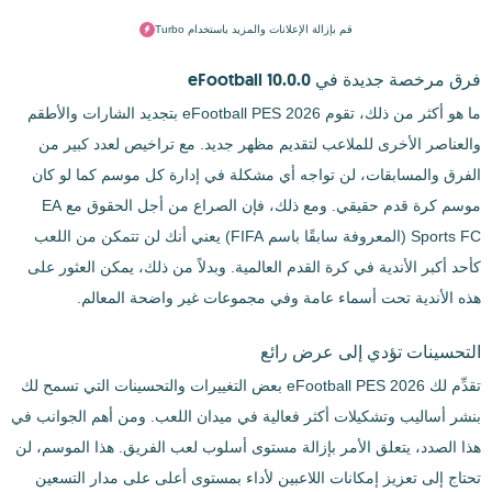
قم بإزالة الإعلانات والمزيد باستخدام Turbo
فرق مرخصة جديدة في eFootball 10.0.0
ما هو أكثر من ذلك، تقوم eFootball PES 2026 بتجديد الشارات والأطقم
والعناصر الأخرى للملاعب لتقديم مظهر جديد. مع تراخيص لعدد كبير من
الفرق والمسابقات، لن تواجه أي مشكلة في إدارة كل موسم كما لو كان
موسم كرة قدم حقيقي. ومع ذلك، فإن الصراع من أجل الحقوق مع EA
Sports FC (المعروفة سابقًا باسم FIFA) يعني أنك لن تتمكن من اللعب
كأحد أكبر الأندية في كرة القدم العالمية. وبدلاً من ذلك، يمكن العثور على
هذه الأندية تحت أسماء عامة وفي مجموعات غير واضحة المعالم.
التحسينات تؤدي إلى عرض رائع
تقدِّم لك eFootball PES 2026 بعض التغييرات والتحسينات التي تسمح لك
بنشر أساليب وتشكيلات أكثر فعالية في ميدان اللعب. ومن أهم الجوانب في
هذا الصدد، يتعلق الأمر بإزالة مستوى أسلوب لعب الفريق. هذا الموسم، لن
تحتاج إلى تعزيز إمكانات اللاعبين لأداء بمستوى أعلى على مدار التسعين