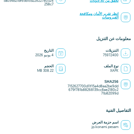
تحقق من 30 أُذونات
5a054b21df65b1cd22622780324
258c7
انظر تقرير الأمان ومكافحة
الفيروسات
معلومات عن التنزيل
التنزيلات
التاريخ
75972400
4 يونيو 2026
نوع الملف
الحجم
308.22 MB
XAPK
SHA256
7152627700d11f15a4d8aa2be9dd
679f781b88268139cc8ae2180c2
71b82099d
التفاصيل الفنية
اسم حزمة العرض
jp.konami.pesam