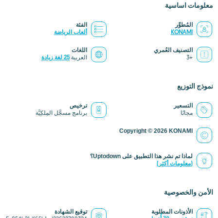
معلومات اساسية
المُطوِّر
الفئة
KONAMI
ألعاب الرياضة
التصنيف العُمري
اللغات
+3
العربية
25 لغة زيادة
نموذج التوزيع
التسعير
ترخيص
مجانًا
برنامج مسجَّل المِلكِيَّة
Copyright © 2026 KONAMI
لماذا تم نشر هذا التطبيق على Uptodown؟
(معلومات أكثر)
الأمن والخصوصية
الأذونات المطلوبة
توقيع الشهادة