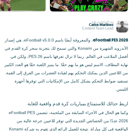
تمت المراجعة من طرف
Carlos Martínez
Content Team Lead
eFootball PES 2026
، والمعروفة أيضًا باسم eFootball v5.0.0، هي إصدار
الأندرويد الشهيرة من Konami والتي تسمح لك بتجربة سحر كرة القدم في
أفضل الملاعب في العالم. ربما لا تزال تعرفها باسم PES 26، ولكن في
نهاية المطاف، الاسم ليس هو ما يهم حقًا. ما يميز اللعبة حقًا هو العدد الكبير
من اللاعبين الذين يمكنك التحكم بهم لقيادة العشرات من الفرق إلى القمة.
تستفيد ضوابط التحكم بشكل كامل من الإمكانيات التي توفرها أجهزة
اللمس.
اربط حذائك للاستمتاع بمباريات كرة قدم واقعية للغاية
وكما هو الحال في الأجزاء السابقة من الملحمة، تتضمن eFootball PES
2026 عددًا من الخصائص الجديدة التي توفر للاعبين جرعة عالية من
الواقعية في كل مباراة. نتيجة للعمل الرائع الذي تقوم به شركة Konami