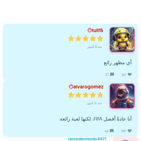
tuli15
منذ 9 أشهر
أي مظهر رائع
27
747
alvarogomez
منذ 12 أشهر
أنا عادةً أفضل FIFA، لكنها لعبة رائعة.
48
1157
cleversilverturtle41477