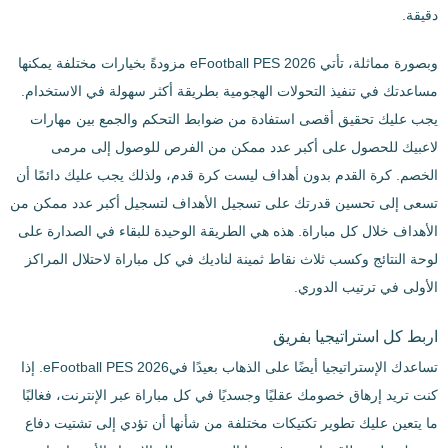
دقيقة.
وبصورة مماثلة، تأتي eFootball PES 2026 مزودةً بخيارات مختلفة يمكنها
مساعدتك في تنفيذ التحولات الهجومية بطريقة أكثر سهولة في الاستخدام.
يجب عليك تحقيق أقصى استفادة من ضوابط التحكم والجمع بين مهارات
لاعبيك للحصول على أكبر عدد ممكن من الفرص للوصول إلى مرمى
الخصم. كرة القدم بدون أهداف ليست كرة قدم، ولذلك يجب عليك دائمًا أن
تسعى إلى تحسين قدرتك على تسجيل الأهداف لتسجيل أكبر عدد ممكن من
الأهداف خلال كل مباراة. هذه هي الطريقة الوحيدة للبقاء في الصدارة على
لوحة النتائج وكسب ثلاث نقاط ثمينة لناديك في كل مباراة لاحتلال المراكز
الأولى في ترتيب الدوري.
اربط كل استراتيجيا بفريق
تساعدك الإستراتيجيا أيضًا على الذهاب بعيدًا فيeFootball PES 2026. إذا
كنت تريد إرهاق خصومك عقليًا وجسديًا في كل مباراة عبر الإنترنت، فغالبًا
ما يتعين عليك تطوير تكتيكات مختلفة من شأنها أن تؤدي إلى تشتيت دفاع