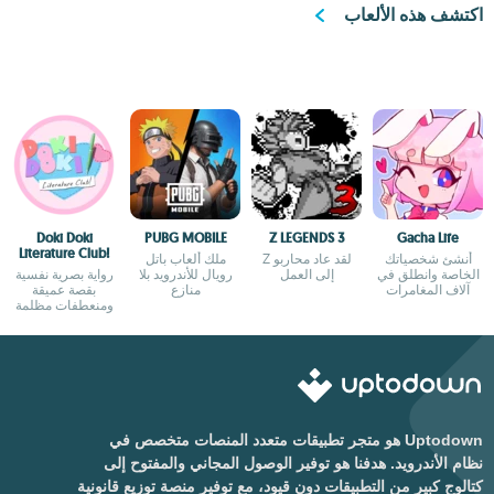
اكتشف هذه الألعاب
Doki Doki
PUBG MOBILE
Z LEGENDS 3
Gacha Life
Literature Club!
أنشئ شخصياتك
لقد عاد محاربو Z
ملك ألعاب باتل
الخاصة وانطلق في
إلى العمل
رويال للأندرويد بلا
رواية بصرية نفسية
آلاف المغامرات
منازع
بقصة عميقة
ومنعطفات مظلمة
Uptodown هو متجر تطبيقات متعدد المنصات متخصص في
نظام الأندرويد. هدفنا هو توفير الوصول المجاني والمفتوح إلى
كتالوج كبير من التطبيقات دون قيود، مع توفير منصة توزيع قانونية