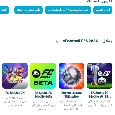
قد يثير اهتمامك
ألعاب التجميع
ألعاب محمولة بجودة ألعاب أجهزة اللعب
كأس العالم قطر 2022
ألعاب 
مماثل لـ eFootball PES 2026
FC Mobile VN
EA Sports FC
Rocket League
EA Sports FC
Mobile Beta
Sideswipe
Mobile 26 (FIFA
العب FC Mobile
Soccer)
ملك كرة القدم الآن
استمتع بأفضل كرة
الجيل الجديد من
في فيتنام قبل أي
على جهازك الأندرويد
قدم على العجلات
كرة القدم يصل إلى
شخص آخر
على أندرويد
أندرويد